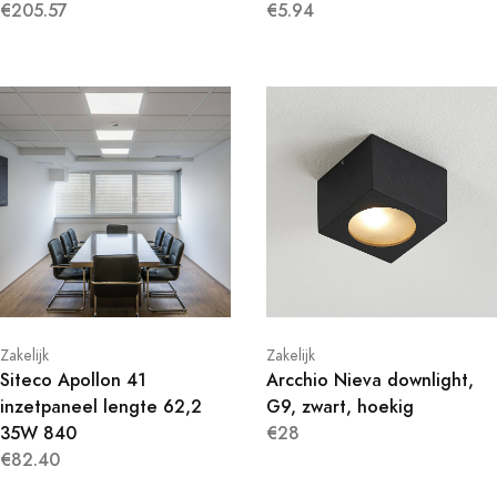
€205.57
€5.94
Zakelijk
Zakelijk
Siteco Apollon 41
Arcchio Nieva downlight,
inzetpaneel lengte 62,2
G9, zwart, hoekig
35W 840
€28
€82.40