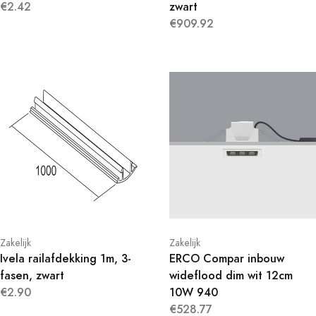
€2.42
zwart
€909.92
Zakelijk
Zakelijk
Ivela railafdekking 1m, 3-
ERCO Compar inbouw
fasen, zwart
wideflood dim wit 12cm
€2.90
10W 940
€528.77