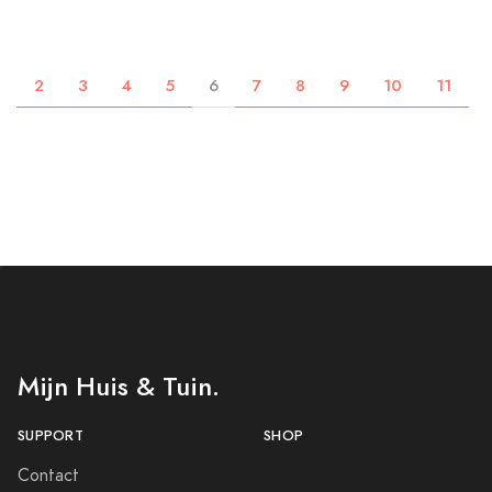
2
3
4
5
6
7
8
9
10
11
Mijn Huis & Tuin.
SUPPORT
SHOP
Contact