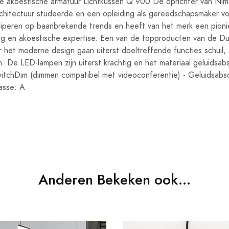
 akoestische armatuur Lichtkussen Q 900 De oprichter van Nimb
rchitectuur studeerde en een opleiding als gereedschapsmaker v
iciperen op baanbrekende trends en heeft van het merk een pion
ing en akoestische expertise. Een van de topproducten van de Dui
 het moderne design gaan uiterst doeltreffende functies schuil, 
ten. De LED-lampen zijn uiterst krachtig en het materiaal geluidsab
itchDim (dimmen compatibel met videoconferentie) - Geluidsabso
lasse: A
Anderen Bekeken ook...