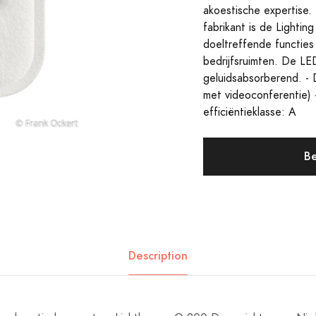
akoestische expertise
fabrikant is de Lighti
doeltreffende functies s
bedrijfsruimten. De LED
geluidsabsorberend. -
met videoconferentie) 
efficiëntieklasse: A
Be
Description