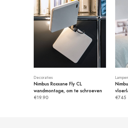
Decoraties
Lampe
Nimbus Roxxane Fly CL
Nimbu
wandmontage, om te schroeven
vloerl
€19.90
€745