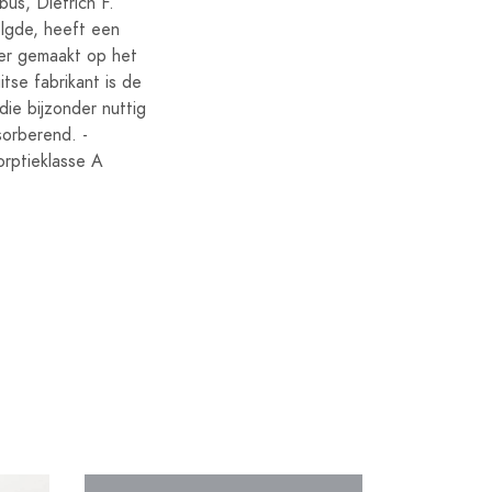
us, Dietrich F.
olgde, heeft een
ier gemaakt op het
tse fabrikant is de
die bijzonder nuttig
sorberend. -
rptieklasse A