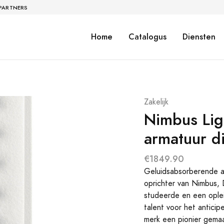
 PARTNERS
Home
Catalogus
Diensten
Zakelijk
Nimbus Lig
armatuur d
€1849.90
Geluidsabsorberende a
oprichter van Nimbus, D
studeerde en een ople
talent voor het antici
merk een pionier gemaa