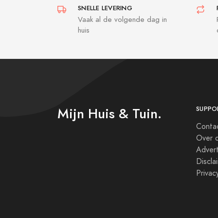
SNELLE LEVERING
Vaak al de volgende dag in
huis
Mijn Huis & Tuin.
SUPPO
Conta
Over 
Adver
Discla
Privac