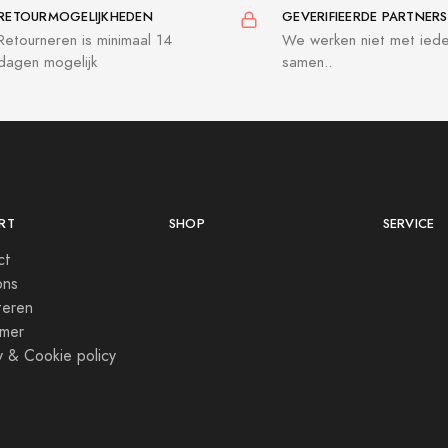
RETOURMOGELIJKHEDEN
GEVERIFIEERDE PARTNERS
Retourneren is minimaal 14
We werken niet met ied
dagen mogelijk
samen..
RT
SHOP
SERVICE
ct
ons
teren
imer
y & Cookie policy