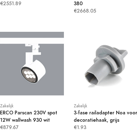
€2551.89
380
€2668.05
Zakelijk
Zakelijk
ERCO Parscan 230V spot
3-fase railadapter Noa voo
12W wallwash 930 wit
decoratiehaak, grijs
€879.67
€1.93