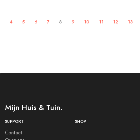
4
5
6
7
8
9
10
11
12
13
Mijn Huis & Tuin.
SUPPORT
SHOP
Contact