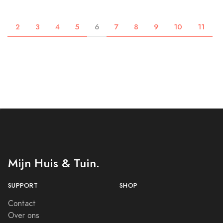
2
3
4
5
6
7
8
9
10
11
Mijn Huis & Tuin.
SUPPORT
SHOP
Contact
Over ons