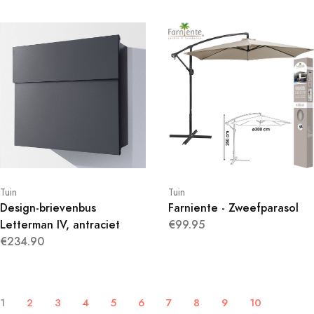
Tuin
Tuin
Farniente - Zweefparasol
Design-brievenbus
€99.95
Letterman IV, antraciet
€234.90
1
2
3
4
5
6
7
8
9
10