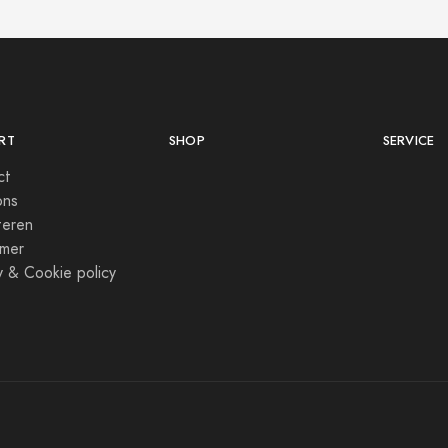
RT
SHOP
SERVICE
ct
ons
teren
imer
y & Cookie policy