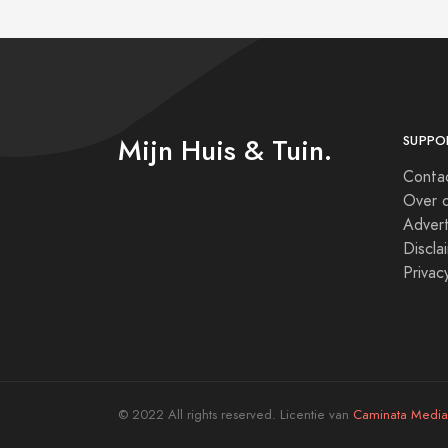
Mijn Huis & Tuin.
SUPPO
Conta
Over 
Adver
Discla
Privac
© 2022 All rights reserved. Licentie van
Caminata Media