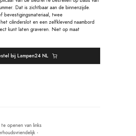
licaat van de sleutel te bestellen op basis van
nummer. Dat is zichtbaar aan de binnenzijde.
ef bevestigingsmateriaal, twee
r het cilinderslot en een zelfklevend naambord
rect kunt laten graveren. Niet op maat
stel bij Lampen24 NL
 te openen van links
rhoudsvriendelijk -