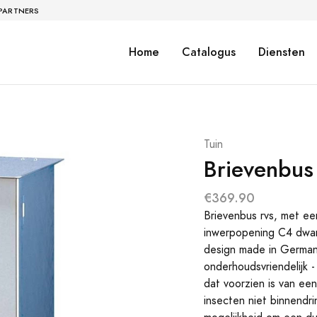
 PARTNERS
Home
Catalogus
Diensten
Tuin
Brievenbu
€369.90
Brievenbus rvs, met ee
inwerpopening C4 dwars
design made in Germany
onderhoudsvriendelijk 
dat voorzien is van e
insecten niet binnendr