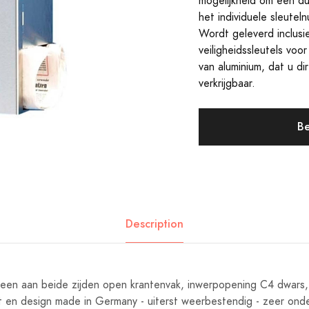
mogelijkheid om een dup
het individuele sleutel
Wordt geleverd inclusi
veiligheidssleutels voo
van aluminium, dat u di
verkrijgbaar.
Be
Description
 een aan beide zijden open krantenvak, inwerpopening C4 dwars,
it en design made in Germany - uiterst weerbestendig - zeer onde