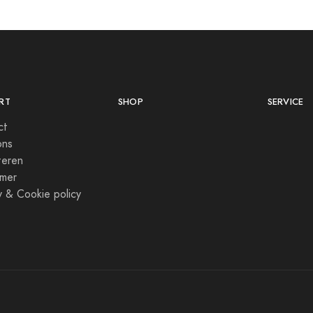
RT
SHOP
SERVICE
ct
ons
teren
imer
y & Cookie policy