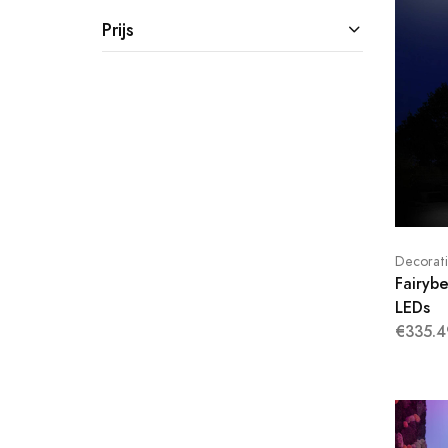
Prijs
Decorat
Fairyb
LEDs
€335.4