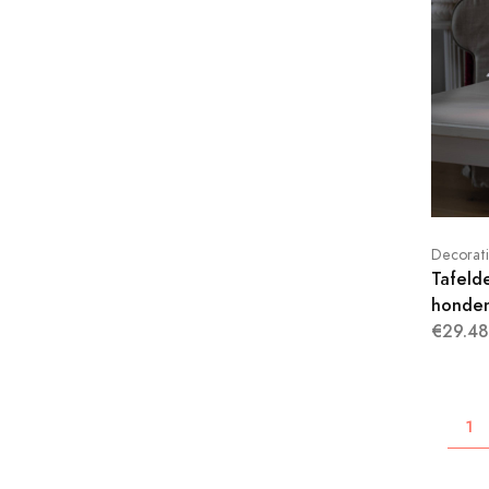
Decorat
Tafeld
honden
€29.48
1