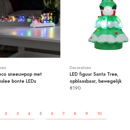
ions
Decorations
eco sneeuwpop met
LED figuur Santa Tree,
slee bonte LEDs
opblaasbaar, bewegelijk
€190
2
3
4
5
6
7
8
9
10