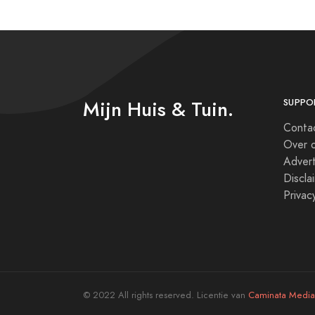
Mijn Huis & Tuin.
SUPPO
Conta
Over 
Adver
Discla
Privac
© 2022 All rights reserved. Licentie van
Caminata Media