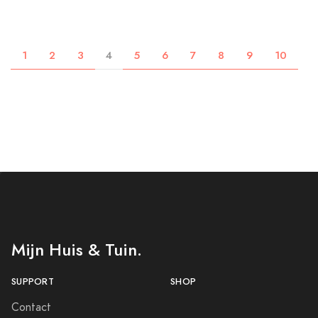
1
2
3
4
5
6
7
8
9
10
Mijn Huis & Tuin.
SUPPORT
SHOP
Contact