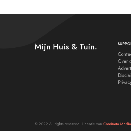
Mijn Huis & Tuin.
SUPPO
Conta
Over 
Adver
Discla
Privac
© 2022 All rights reserved. Licentie van
Caminata Media