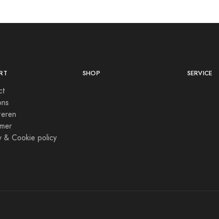
RT
SHOP
SERVICE
ct
ons
teren
imer
y & Cookie policy