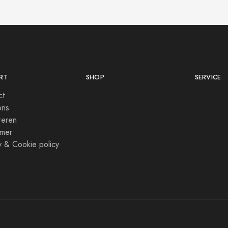
RT
SHOP
SERVICE
ct
ons
teren
imer
y & Cookie policy