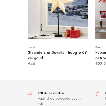
Kerst
Kerst
Staande ster Sovalla - hoogte 69
Papie
cm goud
patro
€44
€28.9
SNELLE LEVERING
Vaak al de volgende dag in
huis