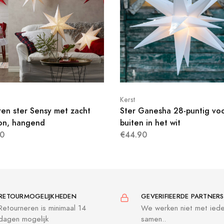
Kerst
ren ster Sensy met zacht
Ster Ganesha 28-puntig vo
on, hangend
buiten in het wit
0
€44.90
RETOURMOGELIJKHEDEN
GEVERIFIEERDE PARTNERS
Retourneren is minimaal 14
We werken niet met ied
dagen mogelijk
samen..