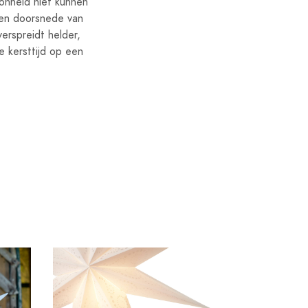
oonheid niet kunnen
een doorsnede van
erspreidt helder,
e kersttijd op een