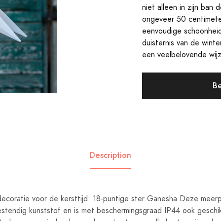
niet alleen in zijn ban
ongeveer 50 centimeter
eenvoudige schoonheid v
duisternis van de wint
een veelbelovende wijz
Be
Description
decoratie voor de kersttijd: 18-puntige ster Ganesha Deze meerpu
tendig kunststof en is met beschermingsgraad IP44 ook geschik