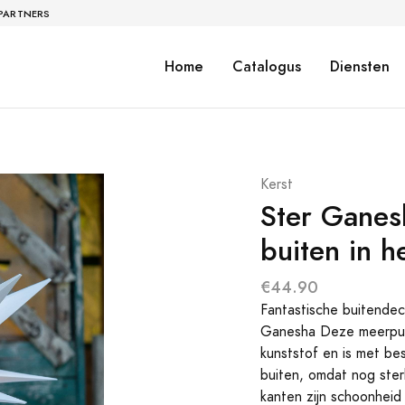
 PARTNERS
Home
Catalogus
Diensten
Kerst
Ster Ganes
buiten in h
€44.90
Fantastische buitendeco
Ganesha Deze meerpunt
kunststof en is met be
buiten, omdat nog ster
kanten zijn schoonhei