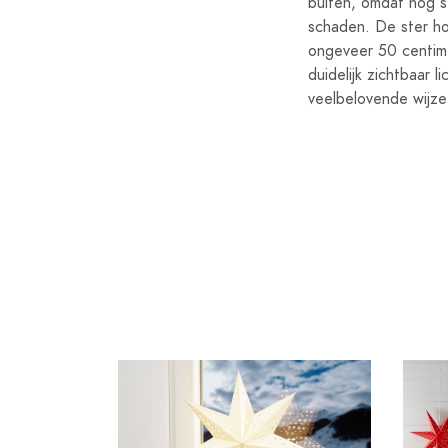
buiten, omdat nog s
schaden. De ster ho
ongeveer 50 centime
duidelijk zichtbaar 
veelbelovende wijze