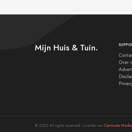
Mijn Huis & Tuin.
SUPPO
Conta
Over 
Adver
Discla
Privac
© 2022 All rights reserved. Licentie van
Caminata Media