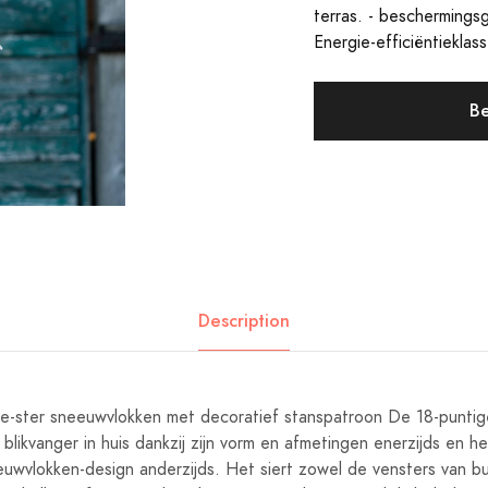
terras. - beschermingsg
Energie-efficiëntiekla
Be
Description
e-ster sneeuwvlokken met decoratief stanspatroon De 18-puntige
blikvanger in huis dankzij zijn vorm en afmetingen enerzijds en h
euwvlokken-design anderzijds. Het siert zowel de vensters van bu