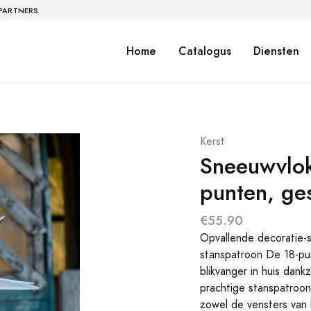
 PARTNERS
Home
Catalogus
Diensten
Kerst
Sneeuwvlok
punten, ge
€55.90
Opvallende decoratie-
stanspatroon De 18-pun
blikvanger in huis dank
prachtige stanspatroon
zowel de vensters van 