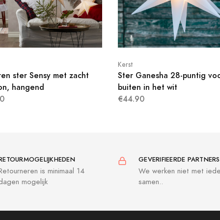
Kerst
ren ster Sensy met zacht
Ster Ganesha 28-puntig vo
on, hangend
buiten in het wit
0
€44.90
RETOURMOGELIJKHEDEN
GEVERIFIEERDE PARTNERS
Retourneren is minimaal 14
We werken niet met ied
dagen mogelijk
samen..