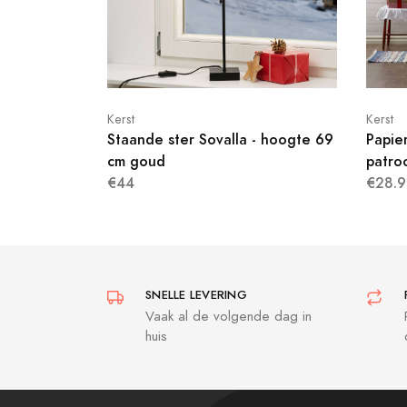
Kerst
Kerst
Staande ster Sovalla - hoogte 69
Papie
cm goud
patro
€44
€28.9
SNELLE LEVERING
Vaak al de volgende dag in
huis