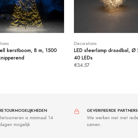
tions
Decorations
bell kerstboom, 8 m, 1500
LED sfeerlamp draadbal, Ø
knipperend
40 LEDs
€34.57
RETOURMOGELIJKHEDEN
GEVERIFIEERDE PARTNERS
Retourneren is minimaal 14
We werken niet met ied
dagen mogelijk
samen..