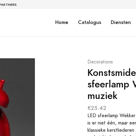
 PARTNERS
Home
Catalogus
Diensten
Decorations
Konstsmide
sfeerlamp 
muziek
€25.42
LED sfeerlamp Wekker m
is er niet één, maar e
klassieke kerstliedere