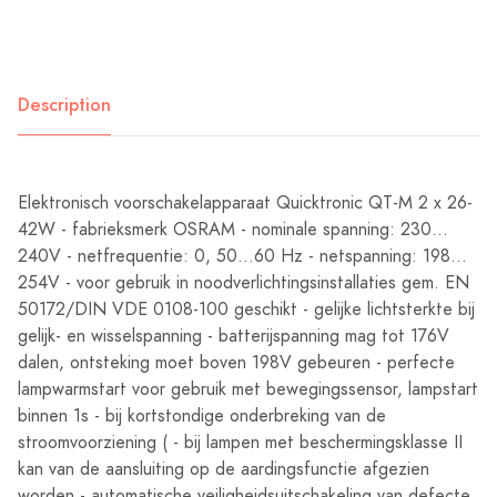
Description
Elektronisch voorschakelapparaat Quicktronic QT-M 2 x 26-
42W - fabrieksmerk OSRAM - nominale spanning: 230…
240V - netfrequentie: 0, 50...60 Hz - netspanning: 198…
254V - voor gebruik in noodverlichtingsinstallaties gem. EN
50172/DIN VDE 0108-100 geschikt - gelijke lichtsterkte bij
gelijk- en wisselspanning - batterijspanning mag tot 176V
dalen, ontsteking moet boven 198V gebeuren - perfecte
lampwarmstart voor gebruik met bewegingssensor, lampstart
binnen 1s - bij kortstondige onderbreking van de
stroomvoorziening ( - bij lampen met beschermingsklasse II
kan van de aansluiting op de aardingsfunctie afgezien
worden - automatische veiligheidsuitschakeling van defecte