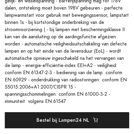
gelijk- en wisselspanning - batterijspanning mag tot 176V
dalen, ontsteking moet boven 198V gebeuren - perfecte
lampwarmstart voor gebruik met bewegingssensor, lampstart
binnen 1s - bij kortstondige onderbreking van de
stroomvoorziening ( - bij lampen met beschermingsklasse II
kan van de aansluiting op de aardingsfunctie afgezien
worden - automatische veiligheidsuitschakeling van defecte
lampen en op het einde van de levensduur (EoL) - wordt
automatische opnieuw ingeschakeld na het vervangen van
de lamp - energie-efficiëntie-index EEI=A2 - veiligheid:
conform EN 61347-2-3 - bediening van de lamp: conform
EN 60929 - onderdrukking van radiostoringen: conform EN
55015:2006+A1:2007/CISPR 15 -
spanningsschommelingen: conform EN 61000-3-2 -
immuniteit: volgens EN 61547
Bestel bij Lampen24 NL