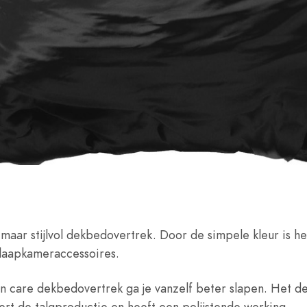
aar stijlvol dekbedovertrek. Door de simpele kleur is he
laapkameraccessoires.
n care dekbedovertrek ga je vanzelf beter slapen. Het de
ert de talgproductie en heeft een polijstende werking.