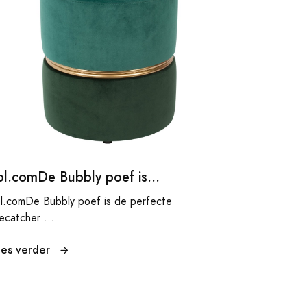
ol.comDe Bubbly poef is...
l.comDe Bubbly poef is de perfecte
ecatcher ...
ees verder